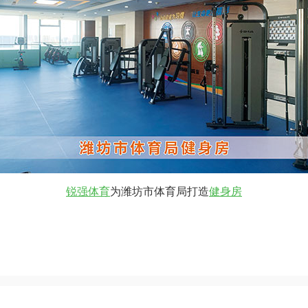
锐强体育
为潍坊市体育局打造
健身房