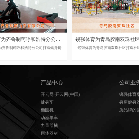
​锐强体育为齐鲁制药呼和浩特分公司打造健身房
育为齐鲁制药呼和浩特分公司打造健身房
锐强体育为青岛胶南双珠社区打造社
产品中心
公司业
开云网-开云网(中国)
锐强体育
健身车
身房健身
椭圆机
质品牌的
动感单车
力量器械
康体器材