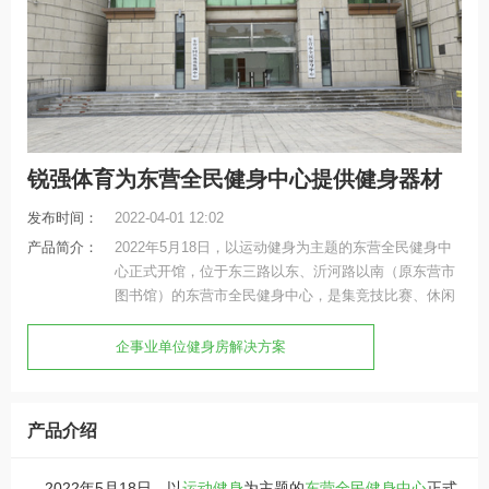
锐强体育为东营全民健身中心提供健身器材
发布时间：
2022-04-01 12:02
产品简介：
2022年5月18日，以运动健身为主题的东营全民健身中
心正式开馆，位于东三路以东、沂河路以南（原东营市
图书馆）的东营市全民健身中心，是集竞技比赛、休闲
健身、体育训练于一体的大型综合性体育活动中心。
企事业单位健身房解决方案
产品介绍
2022年5月18日，以
运动健身
为主题的
东营全民健身中心
正式