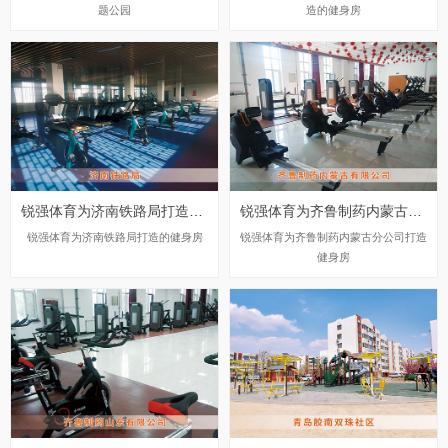
题公园
造的健身房
锐强体育为济南铁路局打造的健身房
锐强体育为​齐鲁制药内蒙古分公司打造健身房
锐强体育为济南铁路局打造的健身房
锐强体育为​齐鲁制药内蒙古分公司打造
健身房