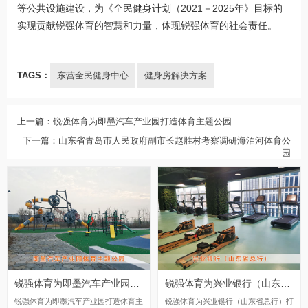
等公共设施建设，为《全民健身计划（2021－2025年》目标的
实现贡献锐强体育的智慧和力量，体现锐强体育的社会责任。
TAGS：
东营全民健身中心
健身房解决方案
上一篇：
锐强体育为即墨汽车产业园打造体育主题公园
下一篇：
山东省青岛市人民政府副市长赵胜村考察调研海泊河体育公
园
锐强体育为即墨汽车产业园打造体育主题公园
​锐强体育为兴业银行（山东省总行）打造的健身房
锐强体育为即墨汽车产业园打造体育主
​锐强体育为兴业银行（山东省总行）打