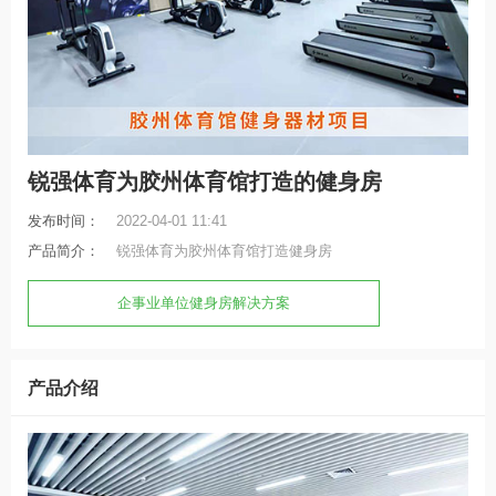
​锐强体育为胶州体育馆打造的健身房
发布时间：
2022-04-01 11:41
产品简介：
​锐强体育为胶州体育馆打造健身房
企事业单位健身房解决方案
产品介绍