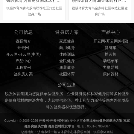
锐强体育为青岛胶南双珠社区打造社区健身广场
​锐强体育为青岛金家岭社区构造社区健身广场
锐强体育为青岛胶南双珠社区打造社区
​锐强体育为青岛金家岭社区构造社区健
健身广场
身广场
公司信息
健身房方案
产品中心
锐强简介
家庭健身
开云网-开云网(中国)
开云网
商用健身
健身车
开云网-开云网(中国)
体能训练
椭圆机
产品中心
全民健身
动感单车
工程案例
康养健身
力量器械
健身房方案
校园体育
康体器材
公司业务
锐强体育集团为您提供单位健身房、企业健身房和私家健身房等多种健身
房健身器材的解决方案，为您提供舒华、乔山和艾力斯特等国内外优质品
牌的健身器材优选选择。
Copyright © 2006-2026
开云网-开云网(中国)
专业从事
企事业单位健身房解决方案
私家
健身房解决方案
健身器材批发零售
电话：0531-67867867
总部地址：济南市经十路省体育中心体育场南侧—锐强康体商城