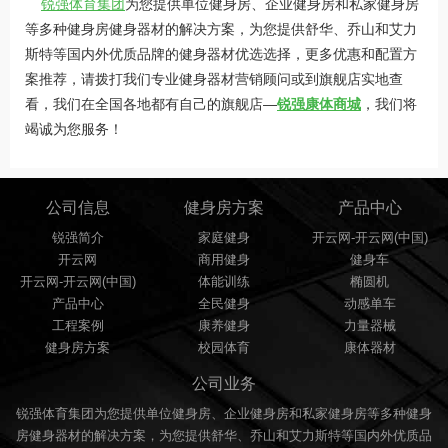
锐强体育集团
为您提供单位健身房、企业健身房和私家健身房
等多种健身房健身器材的解决方案，为您提供舒华、乔山和艾力
斯特等国内外优质品牌的健身器材优选选择，更多优惠和配置方
案推荐，请拨打我们专业健身器材营销顾问或到旗舰店实地查
看，我们在全国各地都有自己的旗舰店—
锐强康体商城
，我们将
竭诚为您服务！
公司信息
健身房方案
产品中心
锐强简介
家庭健身
开云网-开云网(中国)
开云网
商用健身
健身车
开云网-开云网(中国)
体能训练
椭圆机
产品中心
全民健身
动感单车
工程案例
康养健身
力量器械
健身房方案
校园体育
康体器材
公司业务
锐强体育集团为您提供单位健身房、企业健身房和私家健身房等多种健身
房健身器材的解决方案，为您提供舒华、乔山和艾力斯特等国内外优质品