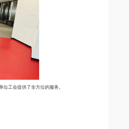
单位工会提供了全方位的服务。