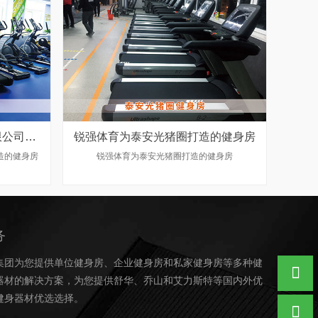
锐强体育为青岛热电能源有限公司打造的健身房
锐强体育为泰安光猪圈打造的健身房
造的健身房
​锐强体育为泰安光猪圈打造的健身房
务
集团为您提供单位健身房、企业健身房和私家健身房等多种健
器材的解决方案，为您提供舒华、乔山和艾力斯特等国内外优
健身器材优选选择。