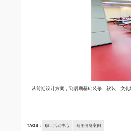
从前期设计方案，到后期基础装修、软装、文化
TAGS：
职工活动中心
商用健身案例