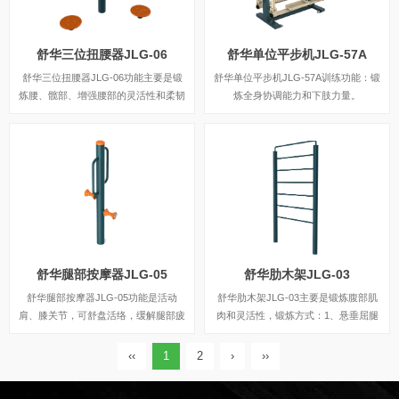
舒华三位扭腰器JLG-06
舒华单位平步机JLG-57A
舒华三位扭腰器JLG-06功能主要是锻
舒华单位平步机JLG-57A训练功能：锻
炼腰、髋部、增强腰部的灵活性和柔韧
炼全身协调能力和下肢力量。
性。
舒华腿部按摩器JLG-05
舒华肋木架JLG-03
舒华腿部按摩器JLG-05功能是活动
舒华肋木架JLG-03主要是锻炼腹部肌
肩、膝关节，可舒盘活络，缓解腿部疲
肉和灵活性，锻炼方式：1、悬垂屈腿
劳和活动腰椎各关节及下脚经络。使用
触胸；2、依肋木倒立；3、悬垂车轮
时，单手握住扶手，单腿放在按摩轮
跑；4、悬垂侧摆脚； 5、扶肋木后倒
‹‹
1
2
›
››
上，小腿往复滚动按摩轮双腿交替进行
下桥；6、扶肋木侧摆腿；7、扶肋木
锻炼。
前后摆腿； 8、扶肋木分腿转髋跳。