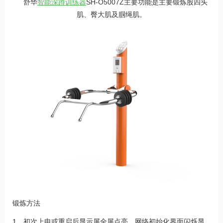
舒华
智能深蹲训练器
SH-O5007Z主要功能是主要锻炼股四头
肌、臀大肌及腘绳肌。
锻炼方法
1．初次上电或重启后显示屏全屏点亮，网络初始化界面闪烁显