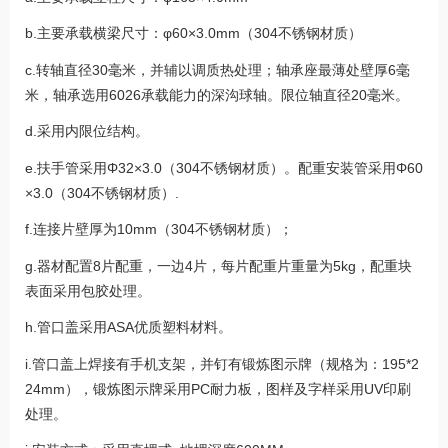
b.主要承载横梁尺寸：φ60×3.0mm（304不锈钢材质）
c.转轴直径30毫米，并辅以调质热处理；轴承座最薄处壁厚6毫
米，轴承选用6026承载能力的深沟球轴。限位轴直径20毫米。
d.采用内限位结构。
e.扶手管采用Φ32×3.0（304不锈钢材质）。配重安装管采用Φ60
×3.0（304不锈钢材质）.
f.连接片壁厚为10mm（304不锈钢材质）；
g.器材配置8片配重，一边4片，每片配重片重量为5kg，配重块
表面采用包胶处理。
h.管口盖采用ASA优质塑料材料。
i.管口盖上焊接有手机支架，并钉有锻炼图示牌（规格为：195*2
24mm），锻炼图示牌采用PC耐力板，图样及字样采用UV印刷
处理。