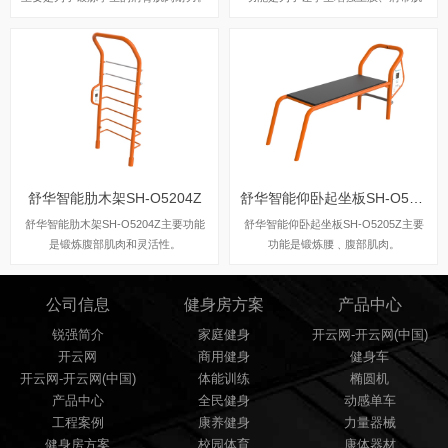
群、胸大肌及肱三头肌和增强上肢、肩
带肌群、腰腹及背阔肌力量。
舒华智能肋木架SH-O5204Z
舒华智能仰卧起坐板SH-O5205Z
舒华智能肋木架SH-O5204Z主要功能
舒华智能仰卧起坐板SH-O5205Z主要
是锻炼腹部肌肉和灵活性。
功能是锻炼腰﹑腹部肌肉。
公司信息
健身房方案
产品中心
锐强简介
家庭健身
开云网-开云网(中国)
开云网
商用健身
健身车
开云网-开云网(中国)
体能训练
椭圆机
产品中心
全民健身
动感单车
工程案例
康养健身
力量器械
健身房方案
校园体育
康体器材