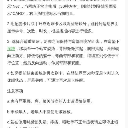
示”Net”，当网络正常连接后（30秒左右）则跳转到登陆界面显
示”CARD”，右上角电池标示当前电量。
2.用配套卡片或手环靠近刷卡区域则登陆账号，跳转到运动界面
显示学号、次数、时长，根据播报内容进行锻炼。
3. 选择合适重量后，两脚之间保持与肩部同宽的距离，在肩垫下
深蹲
，移动至一个站立姿势，背部微微拱起，胸部挺起，头部朝
向正前方。降低你的躯干，弯曲臀部和双膝。继续直到你低于平
行位置，然后反向运动，伸展臀部和双膝。
4.如需提前结束锻炼则再次刷卡。在登陆界面60秒无刷卡则进入
休眠状态，屏幕关闭，可通过再次刷卡唤醒。
注意事项
a.患有严重腰、肩、膝关节病的人士请谨慎使用。
b.未成年人、老年人不宜使用该器械。
c.若在使用时感觉头晕、疼痛、呕吐等不正常症状请立即停止锻