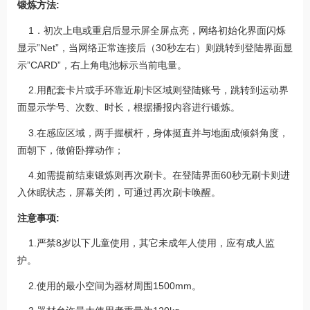
锻炼方法:
1．初次上电或重启后显示屏全屏点亮，网络初始化界面闪烁
显示”Net”，当网络正常连接后（30秒左右）则跳转到登陆界面显
示”CARD”，右上角电池标示当前电量。
2.用配套卡片或手环靠近刷卡区域则登陆账号，跳转到运动界
面显示学号、次数、时长，根据播报内容进行锻炼。
3.在感应区域，两手握横杆，身体挺直并与地面成倾斜角度，
面朝下，做俯卧撑动作；
4.如需提前结束锻炼则再次刷卡。在登陆界面60秒无刷卡则进
入休眠状态，屏幕关闭，可通过再次刷卡唤醒。
注意事项:
1.严禁8岁以下儿童使用，其它未成年人使用，应有成人监
护。
2.使用的最小空间为器材周围1500mm。