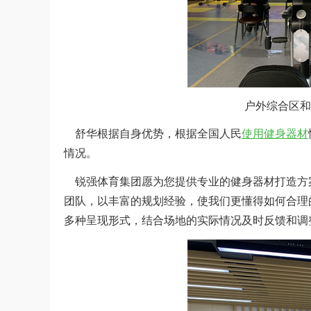
户外综合区和
舒华根据自身优势，根据全国人民
使用健身器材
情况。
锐强体育集团愿为您提供专业的健身器材打造方
团队，以丰富的规划经验，使我们更懂得如何合理
多种呈现形式，结合场地的实际情况及时反馈和调