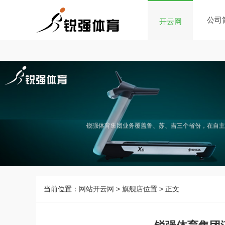
开云网
公司
开云网
锐强体育集团业务覆盖鲁、苏、吉三个省份，在自主
当前位置：
网站开云网
>
旗舰店位置
> 正文