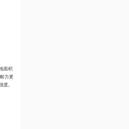
地面积
耐力更
强度。