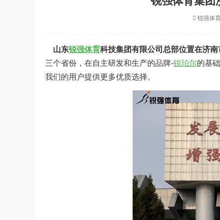
锐强体育集团
锐强体
山东
锐强体育
科技集团有限公司总部位置在济南
三个省份，在自主研发和生产的品牌-
锐珀尔
的基
我们的用户提供更多优质选择。