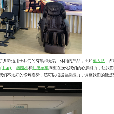
了几款适用于我们的有氧和无氧、休闲的产品，比如
单人站
，占
(中国)
、
椭圆机
和
动感单车
则重在强化我们的心肺能力，让我们
我们不太好的锻炼姿势，还可以根据自身能力，调整我们的锻炼