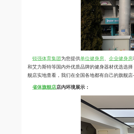
锐强体育集团
为您提供
单位健身房
、
企业健身房
和艾力斯特等国内外优质品牌的健身器材优选选择
舰店实地查看，我们在全国各地都有自己的旗舰
省体旗舰店
店内环境展示：