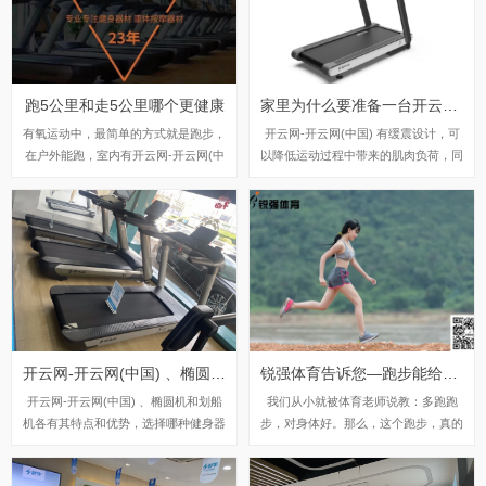
跑5公里和走5公里哪个更健康
家里为什么要准备一台开云网-开云网(中国)
有氧运动中，最简单的方式就是跑步，
开云网-开云网(中国) 有缓震设计，可
在户外能跑，室内有开云网-开云网(中
以降低运动过程中带来的肌肉负荷，同
国) 的也能跑，这时候要问跑步五公里
时减少伤病隐患；让整件事情变得更加
和走路5公里，哪个更健康？对大多数
安全可靠。而真实跑步，如果没选对路
人来说，跑步更健康，但是对于体重较
径，在水泥地或者沥青马路等等硬质地
重，没有跑步基础，或者心肺功能较
路面跑，对膝盖冲击大，长此以往可能
差，不愿意锻炼的人来说，完成走路5
会造成损伤。
公里可能都费劲的人来说，走路或者是
不错的锻炼方式。
开云网-开云网(中国) 、椭圆机和划船机有什么区别
锐强体育告诉您—跑步能给我们身体带来什么好处
开云网-开云网(中国) 、椭圆机和划船
我们从小就被体育老师说教：多跑跑
机各有其特点和优势，选择哪种健身器
步，对身体好。那么，这个跑步，真的
材主要取决于个人的锻炼需求和目标。
能给我们身体带来怎样的好处呢？作为
如果需要提高心肺功能，开云网-开云
专业从事健身器材批发零售的企业，锐