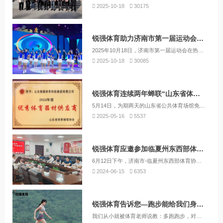
2025-10-18
30175
锐强体育助力济南市第一届运动会圆满闭幕
2025年10月18日，济南市第一届运动会在热烈的掌声与欢呼声中圆满落下帷幕。这是济南市有史以来规模最大、跨度最长、范围最广、参赛人数最多、竞技水平最高的综合性体育盛会，也是对济南市体育事业发展的一次集中展示与全面展阅。
2025-10-18
30085
锐强体育连续两年蝉联“山东省体育场馆协会优秀体育器材供应商”殊荣
5月14日，为期两天的山东省公共体育场馆免费或低收费开放专题培训班暨山东省体育场馆协会2025年度工作交流会在济南举行。会议深入学习贯彻习近平总书记关于体育工作的重要论述和指示批示精神，认真贯彻落实全省体育局长会议精神，旨在切实抓好我省公共体育场馆免费或低收费开放工作，以实际行动为体育事业高质量发展贡献力量。
2025-05-16
5537
锐强体育应邀参加临夏州东西部体育协作工作座谈会
6月12日下午，济南市-临夏州东西部体育协作工作座谈会在济南市体育运动学校召开。济南市体育局党组书记、局长董怀敏，党组成员、副局长王建军、张居忠，临夏州体育局党组书记、局长王延辉，党组成员、副局长梁学锋出席会议，锐强体育集团副总经理许晓林受邀参加此次座谈会。
2024-06-15
6353
锐强体育告诉您—跑步能给我们身体带来什么好处
我们从小就被体育老师说教：多跑跑步，对身体好。那么，这个跑步，真的能给我们身体带来怎样的好处呢？作为专业从事健身器材批发零售的企业，锐强体育为您带来专业的讲解：