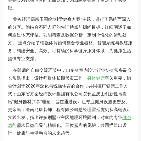
础。
业务经理郑宗玉围绕“科学健身方案”主题，进行了系统而深入
的分享。他结合不同人群的生理特点与训练目标，详细阐述了如
何通过体态评估、功能筛查及数据分析，定制个性化的运动处
方。 重点介绍了锐强体育如何整合专业器材、智能系统与教练服
务，构建安全、高效、可持续的科学健身服务体系，为健康生活
提供专业支撑。
在随后的自由交流环节中，山东省室内设计行业协会常务副会
长常浩指出，设计师群体长期伏案工作，
身体健康
至关重要，协
会计划于2026年深化与锐强体育的合作，共同推广健康工作方
式；山东省方圆经纬设计集团有限公司院长孟庆山创新性地提
出“健身器材共享”理念，旨在通过设计让专业健身设施更普及、
更亲民；济南兆康装饰工程有限公司总经理霍延虎则从高端设计
实践出发，指出许多别墅业主因地理环境限制，对室内专业
健身
房
的需求日益凸显与精细化。三位嘉宾的见解，共同描绘出设
计、健康与生活融合的未来趋势。