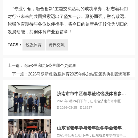
“专业引领，融合创新”主题交流活动的成功举办，标志着我们
对行业未来的共同探索迈出了坚实一步。聚势而强，融合致远。
锐强体育期待与各位伙伴携手，将今日的创新共识转化为明日的
发展动能，共创体育产业新篇章！
TAGS：
锐强体育
跨界交流
上一篇：
跑5公里和走5公里哪个更健康
下一篇：
2026马跃新程|锐强体育2025年终总结暨颁奖典礼圆满落幕
济南市市中区领导莅临锐强体育参观指导共绘全民健身新蓝图
2026年3月24日下午，山东省济南市市中区副区长王菊、济南市市中区教育和体育局党组成员、副局长、区体育事业发展中心主任王鲁明、市中区体育事业发展中心副主任马骁骏、市中区四里村街道的党工委副书记、办事处主任李飞、市中区四里村街道经济发展办公室王珍一行莅临山东锐强体育产业有限公司（以下简称“锐强体育”）参观指导。
2026-03-25
18237
山东省老年学与老年医学学会老年健康运动干预数字化管理专业委员会成立大会暨专家学术交流会圆满落幕
2025年10月18日下午，山东省老年学与老年医学学会老年健康运动干预数字化管理专业委员会（以下简称：专委会）成立大会暨专家学术交流会在山东省老干部活动中心三楼隆重举行。