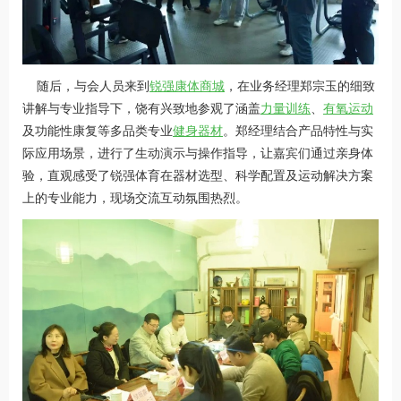
随后，与会人员来到
锐强康体商城
，在业务经理郑宗玉的细致
讲解与专业指导下，饶有兴致地参观了涵盖
力量训练
、
有氧运动
及功能性康复等多品类专业
健身器材
。郑经理结合产品特性与实
际应用场景，进行了生动演示与操作指导，让嘉宾们通过亲身体
验，直观感受了锐强体育在器材选型、科学配置及运动解决方案
上的专业能力，现场交流互动氛围热烈。