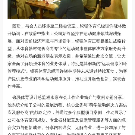
随后，与会人员移步至二楼会议室，锐强体育总经理许晓林致
开场词，在致辞中指出：公司始终坚持在运动健康领域深耕拓
展。面对当前经济环境与市场竞争，锐强体育正积极推进战略转
型，从体育器材销售商向专业的运动健康整体解决方案服务商升
级。他对在场的新老朋友表示欢迎，并希望通过此次交流，让大
家全面了解锐强体育的业务体系，特别是其创新的“运动健康闭环
管理模式”。锐强体育总经理许晓林期待未来通过持续互动，为客
户提供更专业的科学运动健康服务，推动业务融合创新，实现合
作共赢。
锐强体育设计总监程永康在会上作企业简介与案例专题分享。
他系统介绍了公司的发展历程、核心业务与“科学运动解决方案供
应及服务商”的战略定位，并通过多个典型项目案例，生动展示了
公司在体育空间规划、专业器材配置及健康管理服务等方面的综
合实力与创新成果。分享内容详实、见解专业，进一步加深了与
会嘉宾对锐强体育的全面认知，为后续潜在合作奠定了坚实基