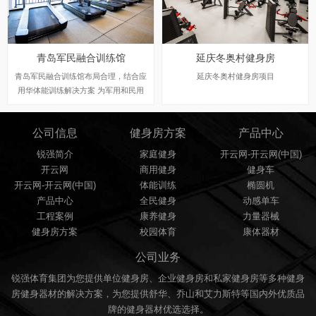
青岛军民融合训练馆
延庆冬奥村健身房
青岛军民融合训练馆布局合理，结合应
延庆冬奥村健身房项目
用华体能训练解决方案 为军用和民用
市场匹配服务管理 创新推动军民融合
发展针对军用训练需要。
公司信息
健身房方案
产品中心
锐强简介
家庭健身
开云网-开云网(中国)
开云网
商用健身
健身车
开云网-开云网(中国)
体能训练
椭圆机
产品中心
全民健身
动感单车
工程案例
康养健身
力量器械
健身房方案
校园体育
康体器材
公司业务
锐强体育集团为您提供单位健身房、企业健身房和私家健身房等多种健身
房健身器材的解决方案，为您提供舒华、乔山和艾力斯特等国内外优质品
牌的健身器材优选选择。